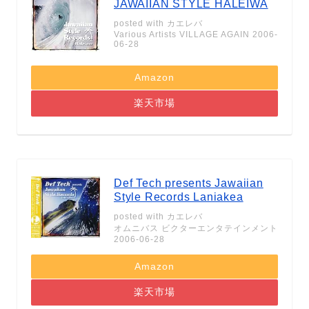
JAWAIIAN STYLE HALEIWA
posted with
カエレバ
Various Artists VILLAGE AGAIN 2006-
06-28
Amazon
楽天市場
Def Tech presents Jawaiian
Style Records Laniakea
posted with
カエレバ
オムニバス ビクターエンタテインメント
2006-06-28
Amazon
楽天市場