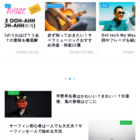
フィン
音楽
気になること
ず知っておきたい！サ
Def tech My Wayの歌
フミュージックおすす
詞やフレーズを紹介
洋楽・邦楽15選
2016年11月18日
2016年12月16日
TWICEのうわはげ
はげ？？の意味を徹
説！！
2018年2
平野早矢香はかわいい？きれい！？引退
後、鬼の形相はどこに
サーフィン初心者は一人でも大丈夫？サ
ーフィンを一人で始める方法