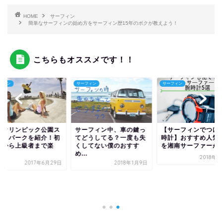
HOME
サーフィン
簡単なサーフィンの始め方をサーフィン歴15年のボクが教えよう！
こちらもオススメです！！
フィン
サーフィン
サーフィン
沢オリンピック公園ス
サーフィン中、車の鍵っ
【サーフィンでつけ
ートパークを紹介！初
てどうしてる？一度も失
時計】おすすめ人気
者から上級者まで楽
くしてない僕のおすす
を湘南サーファーが
.
め...
2018年
2017年6月29日
2018年1月9日