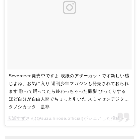
Seventeen発売中ですよ 表紙のアザーカットです新しい感
じよね、お気に入り 週刊少年マガジンも発売されておられ
ます 歌って踊ってたら終わっちゃった撮影 びっくりする
ほど自分が自由人間でちょっと引いた スミマセンデジタ…
タノシカッタ…是非…
広瀬すず
さん(@suzu.hirose.official)がシェアした投稿 –
11月 2