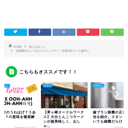
HOME
気になること
箱根駅伝にいつからリラックマ？！往路5区コース途中に
こちらもオススメです！！
なること
グルメ
お役立ち
WICEのうわはげ？うあ
【茅ヶ崎ヌードルワーク
歯ブラシ除菌の正し
げ？？の意味を徹底解
ス】大分とんこつラーメ
法を紹介。スタンド
！！
ンが超美味しく、おし
いても細菌だらけ！
ゃ...