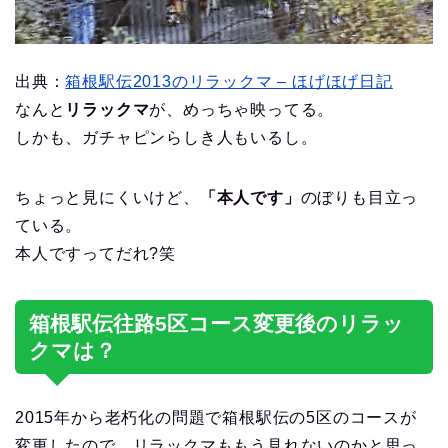
出典：
箱根駅伝2013のリラックマ – ほげほげ日記
なんと
リラックマ
が、めっちゃ映ってる。
しかも、ガチャピンらしき人もいるし。
ちょっと見にくいけど、
「本人です」
のぼりも目立っ
ている。
本人ですってだれ?笑
箱根駅伝往路5区コース変更後のリラッ
クマは？
2015年から老朽化の問題で箱根駅伝の5区のコースが
変更したので、リラックマももう見れないのかと思っ