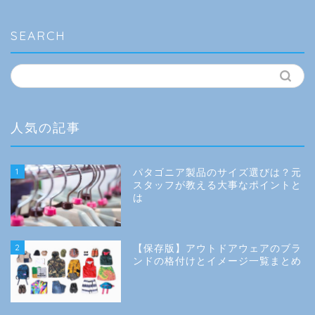
ゴ
リ
ー
SEARCH
人気の記事
1
パタゴニア製品のサイズ選びは？元
スタッフが教える大事なポイントと
は
2
【保存版】アウトドアウェアのブラ
ンドの格付けとイメージ一覧まとめ