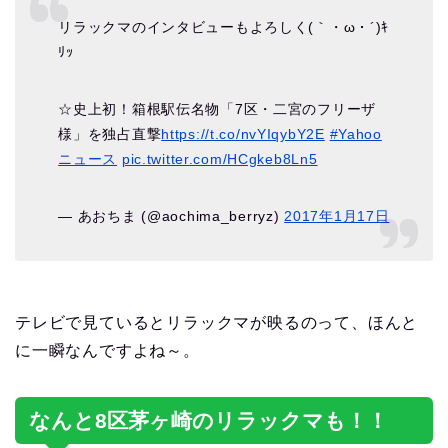
リラックマのインタビューもよろしく(｀・ω・´)ｷ
ﾘｯ
☆史上初！箱根駅伝名物「7区・二宮のフリーザ
様」を独占直撃
https://t.co/nvYIqybY2E
#Yahoo
ニュース
pic.twitter.com/HCgkeb8Ln5
— あおちま (@aochima_berryz)
2017年1月17日
テレビで見ているとリラックマが映るのって、ほんと
に一瞬なんですよね～。
なんと8区茅ヶ崎のリラックマも！！