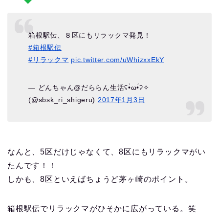
箱根駅伝、８区にもリラックマ発見！
#箱根駅伝
#リラックマ
pic.twitter.com/uWhizxxEkY
— どんちゃん@だららん生活ʕ•̀ω•́ʔ✧
(@sbsk_ri_shigeru)
2017年1月3日
なんと、5区だけじゃなくて、8区にもリラックマがい
たんです！！
しかも、8区といえばちょうど茅ヶ崎のポイント。
箱根駅伝でリラックマがひそかに広がっている。笑