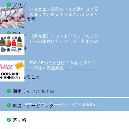
ブログ
パタゴニア製品のサイズ選びは？元
スタッフが教える大事なポイントと
広告非表示
は
愛用品
【保存版】アウトドアウェアのブラ
ンドの格付けとイメージ一覧まとめ
未分類
本
TWICEのうわはげ？うあはげ？？
の意味を徹底解説！！
気になること
湘南ライフスタイル
2016–2026 Shonan Boy エコな湘南暮らし
環境・オーガニック
茅ヶ崎