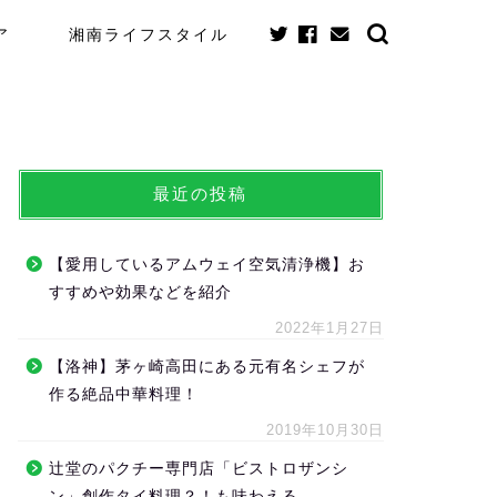
ア
湘南ライフスタイル
最近の投稿
【愛用しているアムウェイ空気清浄機】お
すすめや効果などを紹介
2022年1月27日
【洛神】茅ヶ崎高田にある元有名シェフが
作る絶品中華料理！
2019年10月30日
辻堂のパクチー専門店「ビストロザンシ
ン」創作タイ料理？！も味わえる