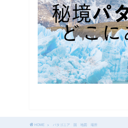
HOME
パタゴニア 国 地図 場所