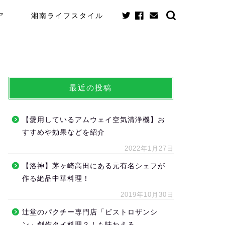
ア
湘南ライフスタイル
最近の投稿
【愛用しているアムウェイ空気清浄機】お
すすめや効果などを紹介
2022年1月27日
【洛神】茅ヶ崎高田にある元有名シェフが
作る絶品中華料理！
2019年10月30日
辻堂のパクチー専門店「ビストロザンシ
ン」創作タイ料理？！も味わえる