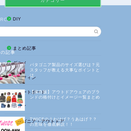
カテゴリー
DIY
ARCH
お役立ち
まとめ記事
気の記事
グルメ
パタゴニア製品のサイズ選びは？元
スタッフが教える大事なポイントと
は
サーフィン
スケートボード
【保存版】アウトドアウェアのブラ
ンドの格付けとイメージ一覧まとめ
ハワイ
TWICEのうわはげ？うあはげ？？
パタゴニア・アウトドア
の意味を徹底解説！！