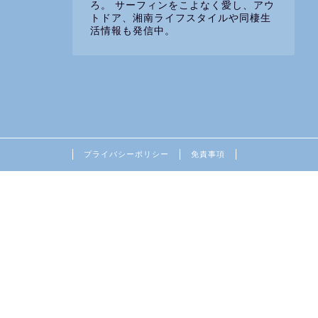
ろ。 サーフィンをこよなく愛し、アウ
トドア、湘南ライフスタイルや同棲生
活情報も発信中。
プライバシーポリシー
免責事項