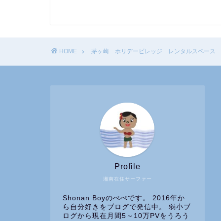
HOME
茅ヶ崎 ホリデービレッジ レンタルスペース
Profile
湘南在住サーファー
Shonan Boyのぺぺです。 2016年か
ら自分好きをブログで発信中。 弱小ブ
ログから現在月間5～10万PVをうろう