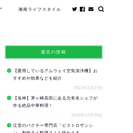
ア
湘南ライフスタイル
最近の投稿
【愛用しているアムウェイ空気清浄機】お
すすめや効果などを紹介
2022年1月27日
【洛神】茅ヶ崎高田にある元有名シェフが
作る絶品中華料理！
2019年10月30日
辻堂のパクチー専門店「ビストロザンシ
ン」創作タイ料理？！も味わえる