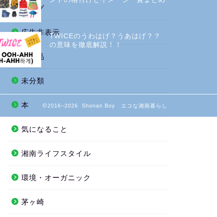
ブログ
広告非表示
TWICEのうわはげ？うあはげ？？
の意味を徹底解説！！
愛用品
未分類
本
2016–2026 Shonan Boy エコな湘南暮らし
気になること
湘南ライフスタイル
環境・オーガニック
茅ヶ崎