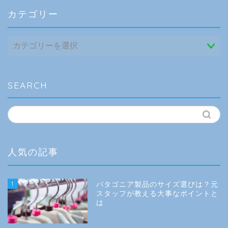
カテゴリー
カ
テ
ゴ
リ
ー
SEARCH
人気の記事
1
パタゴニア製品のサイズ選びは？元
スタッフが教える大事なポイントと
は