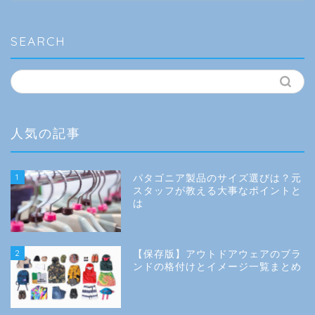
ゴ
リ
ー
SEARCH
人気の記事
1
パタゴニア製品のサイズ選びは？元
スタッフが教える大事なポイントと
は
2
【保存版】アウトドアウェアのブラ
ンドの格付けとイメージ一覧まとめ