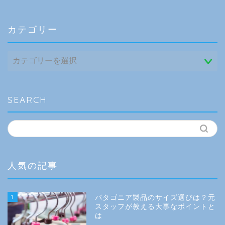
カテゴリー
カ
テ
ゴ
リ
ー
SEARCH
人気の記事
1
パタゴニア製品のサイズ選びは？元
スタッフが教える大事なポイントと
は