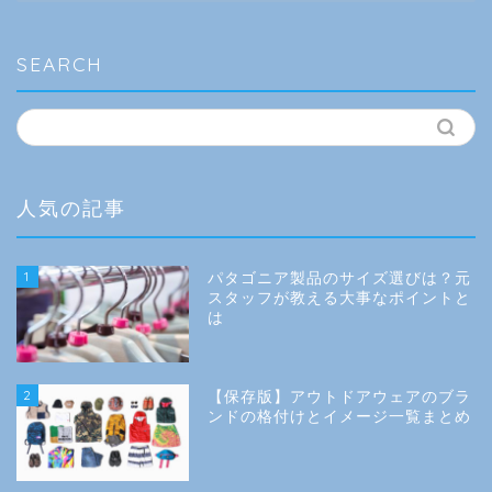
ゴ
リ
ー
SEARCH
人気の記事
1
パタゴニア製品のサイズ選びは？元
スタッフが教える大事なポイントと
は
2
【保存版】アウトドアウェアのブラ
ンドの格付けとイメージ一覧まとめ