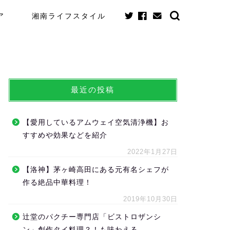
ア
湘南ライフスタイル
最近の投稿
【愛用しているアムウェイ空気清浄機】お
すすめや効果などを紹介
2022年1月27日
【洛神】茅ヶ崎高田にある元有名シェフが
作る絶品中華料理！
2019年10月30日
辻堂のパクチー専門店「ビストロザンシ
ン」創作タイ料理？！も味わえる