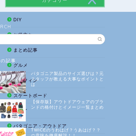
カテゴリー
DIY
ARCH
お役立ち
まとめ記事
気の記事
グルメ
パタゴニア製品のサイズ選びは？元
スタッフが教える大事なポイントと
サーフィン
は
スケートボード
【保存版】アウトドアウェアのブラ
ンドの格付けとイメージ一覧まとめ
ハワイ
パタゴニア・アウトドア
TWICEのうわはげ？うあはげ？？
の意味を徹底解説！！