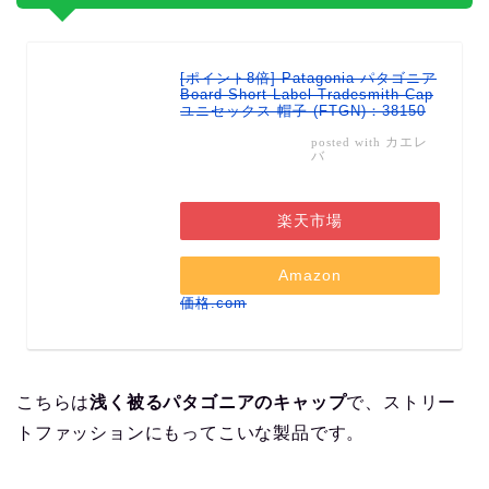
[ポイント8倍] Patagonia パタゴニア
Board Short Label Tradesmith Cap
ユニセックス 帽子 (FTGN)：38150
カエレ
posted with
バ
楽天市場
Amazon
価格.com
こちらは
浅く被るパタゴニアのキャップ
で、ストリー
トファッションにもってこいな製品です。