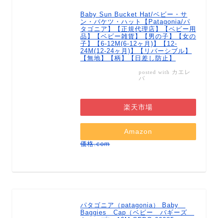
Baby Sun Bucket Hat/ベビー・サ
ン・バケツ・ハット【Patagonia/パ
タゴニア】【正規代理店】【ベビー用
品】【ベビー雑貨】【男の子】【女の
子】【6-12M(6-12ヶ月)】【12-
24M(12-24ヶ月)】【リバーシブル】
【無地】【柄】【日差し防止】
カエレ
posted with
バ
楽天市場
Amazon
価格.com
パタゴニア（patagonia） Baby
Baggies Cap（ベビー バギーズ