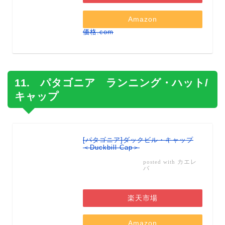
Amazon
価格.com
11. パタゴニア ランニング・ハット/
キャップ
[パタゴニア]ダックビル・キャップ
＜Duckbill Cap＞
カエレ
posted with
バ
楽天市場
Amazon