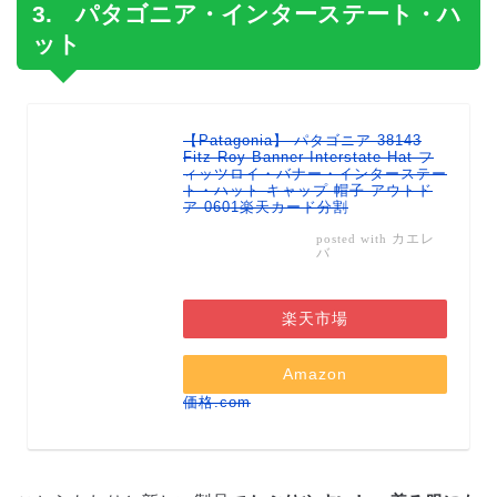
3. パタゴニア・インターステート・ハ
ット
【Patagonia】 パタゴニア 38143
Fitz Roy Banner Interstate Hat フ
ィッツロイ・バナー・インターステー
ト・ハット キャップ 帽子 アウトド
ア 0601楽天カード分割
カエレ
posted with
バ
楽天市場
Amazon
価格.com