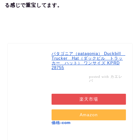
る感じで重宝してます。
パタゴニア（patagonia） Duckbill
Trucker Hat（ダックビル トラッ
カー ハット） ワンサイズ KPRD
28755
カエレ
posted with
バ
楽天市場
Amazon
価格.com