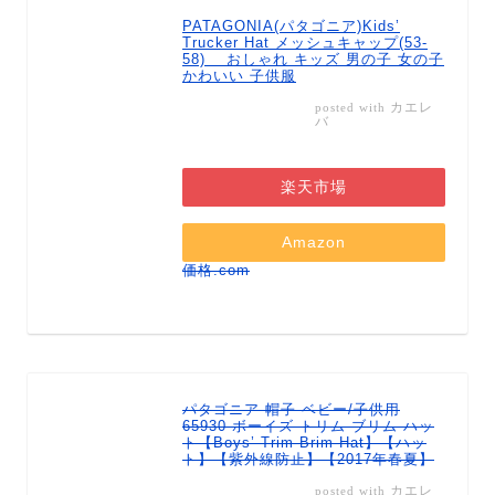
PATAGONIA(パタゴニア)Kids’
Trucker Hat メッシュキャップ(53-
58) おしゃれ キッズ 男の子 女の子
かわいい 子供服
カエレ
posted with
バ
楽天市場
Amazon
価格.com
パタゴニア 帽子 ベビー/子供用
65930 ボーイズ トリム ブリム ハッ
ト【Boys’ Trim Brim Hat】【ハッ
ト】【紫外線防止】【2017年春夏】
カエレ
posted with