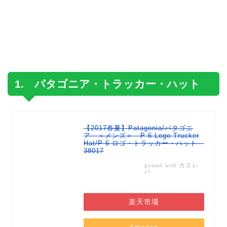
1. パタゴニア・トラッカー・ハット
【2017春夏】Patagonia/パタゴニ
ア ＜メンズ＞ P-6 Logo Trucker
Hat/P-6 ロゴ・トラッカー・ハット
38017
カエレ
posted with
バ
楽天市場