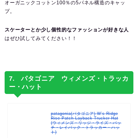
オーガニックコットン100％の5パネル構造のキャッ
プ。
スケーターとか少し個性的なファッションが好きな人
はぜひ試してみてください！！
7. パタゴニア ウィメンズ・トラッカ
ー・ハット
patagonia(パタゴニア) W’s Ridge
Rise Patch Layback Trucker Hat
(ウィメンズ・リッジ・ライズ・パッ
チ・レイバック・トラッカー・ハッ
ト)