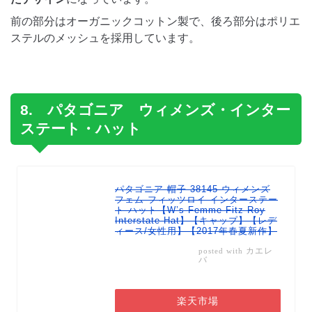
前の部分はオーガニックコットン製で、後ろ部分はポリエ
ステルのメッシュを採用しています。
8. パタゴニア ウィメンズ・インター
ステート・ハット
パタゴニア 帽子 38145 ウィメンズ
フェム フィッツロイ インターステー
ト ハット【W’s Femme Fitz Roy
Interstate Hat】【キャップ】【レデ
ィース/女性用】【2017年春夏新作】
カエレ
posted with
バ
楽天市場