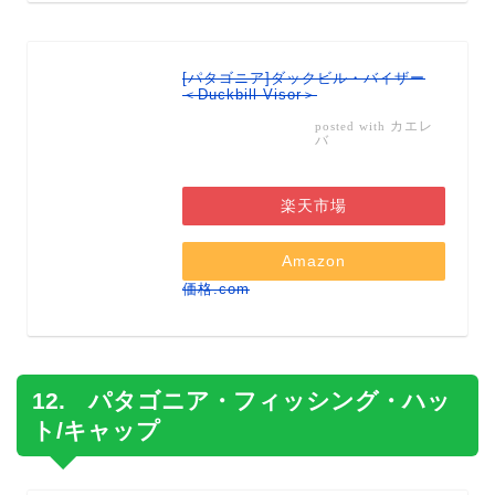
[パタゴニア]ダックビル・バイザー
＜Duckbill Visor＞
カエレ
posted with
バ
楽天市場
Amazon
価格.com
12. パタゴニア・フィッシング・ハッ
ト/キャップ