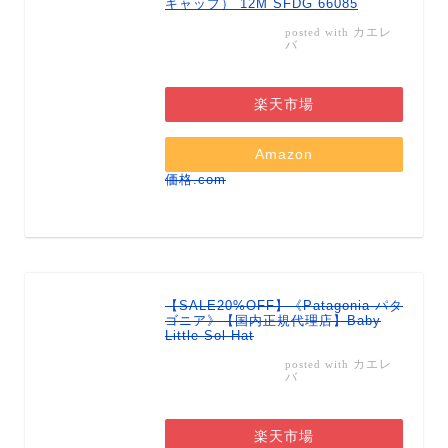
キャップ） 12M SFDG 66085
カエレ
posted with
バ
楽天市場
Amazon
価格.com
【SALE20%OFF】《Patagonia パタ
ゴニア》【国内正規代理店】Baby
Little Sol Hat
カエレ
posted with
バ
楽天市場