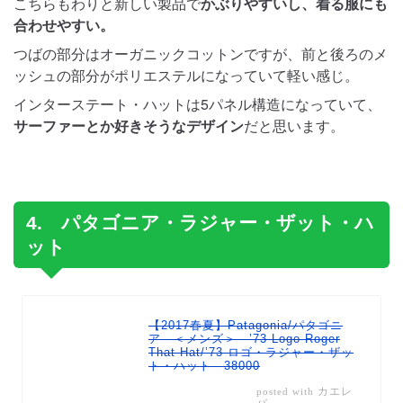
こちらもわりと新しい製品で
かぶりやすいし、着る服にも
合わせやすい。
つばの部分はオーガニックコットンですが、前と後ろのメ
ッシュの部分がポリエステルになっていて軽い感じ。
インターステート・ハットは5パネル構造になっていて、
サーファーとか好きそうなデザイン
だと思います。
4. パタゴニア・ラジャー・ザット・ハ
ット
【2017春夏】Patagonia/パタゴニ
ア ＜メンズ＞ ’73 Logo Roger
That Hat/’73 ロゴ・ラジャー・ザッ
ト・ハット 38000
カエレ
posted with
バ