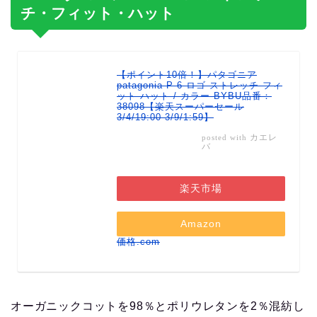
チ・フィット・ハット
【ポイント10倍！】パタゴニア
patagonia P-6 ロゴ ストレッチ フィ
ット ハット / カラー BYBU品番：
38098【楽天スーパーセール
3/4/19:00-3/9/1:59】
カエレ
posted with
バ
楽天市場
Amazon
価格.com
オーガニックコットを98％とポリウレタンを2％混紡し